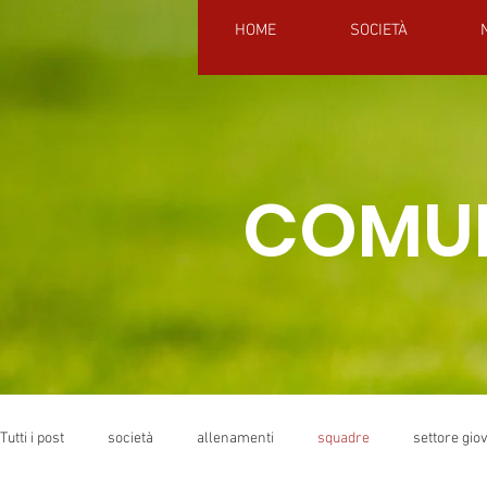
HOME
SOCIETÀ
COMUN
Tutti i post
società
allenamenti
squadre
settore gio